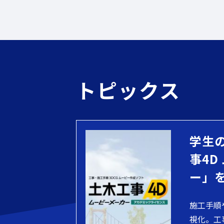
トピックス
学生
事4D
ー」
施工手順
視化。工