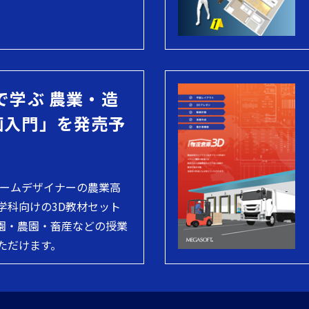
で学ぶ 農業・造
画入門」を発売予
ホームデザイナーの農業高
学科向けの3D教材セット
園・農園・畜産などの授業
ただけます。