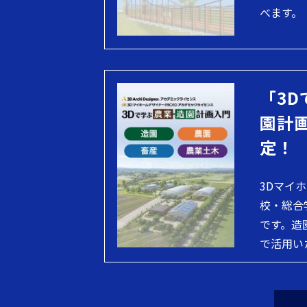
べます。
「3D
園計
定！
3Dマイ
校・総合
です。造
で活用い