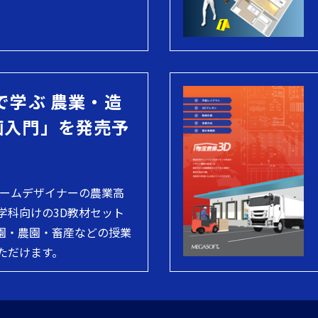
で学ぶ 農業・造
画入門」を発売予
ホームデザイナーの農業高
学科向けの3D教材セット
園・農園・畜産などの授業
ただけます。