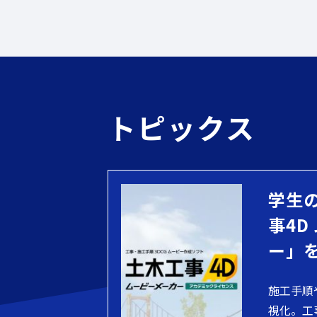
トピックス
学生
事4D
ー」
施工手順
視化。工