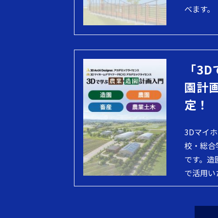
べます。
「3D
園計
定！
3Dマイ
校・総合
です。造
で活用い