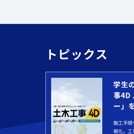
トピックス
学生
事4D
ー」
施工手順
視化。工