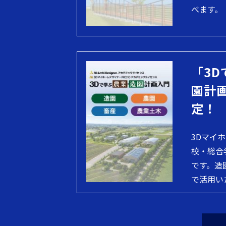
べます。
「3D
園計
定！
3Dマイ
校・総合
です。造
で活用い