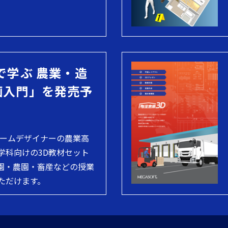
で学ぶ 農業・造
画入門」を発売予
ホームデザイナーの農業高
学科向けの3D教材セット
園・農園・畜産などの授業
ただけます。