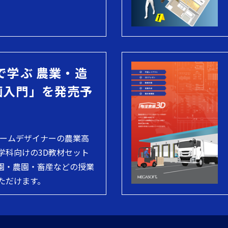
で学ぶ 農業・造
画入門」を発売予
ホームデザイナーの農業高
学科向けの3D教材セット
園・農園・畜産などの授業
ただけます。