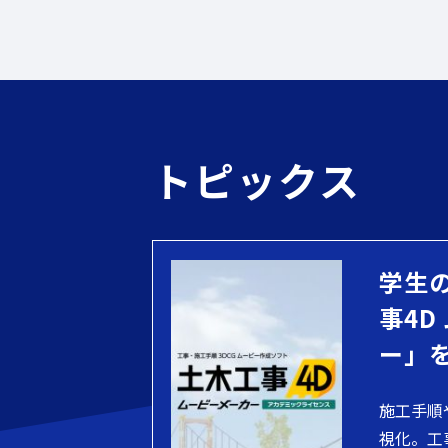
トピックス
学生
事4D
ー」
施工手順
視化。工