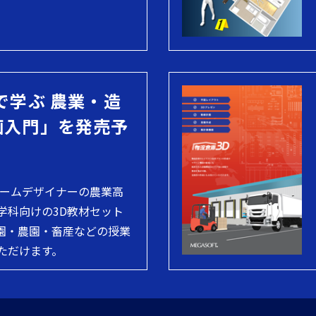
で学ぶ 農業・造
画入門」を発売予
ホームデザイナーの農業高
学科向けの3D教材セット
園・農園・畜産などの授業
ただけます。