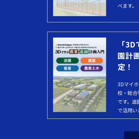
べます。
「3D
園計
定！
3Dマイ
校・総合
です。造
で活用い