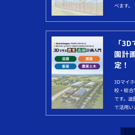
べます。
「3D
園計
定！
3Dマイ
校・総合
です。造
で活用い