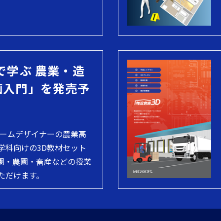
で学ぶ 農業・造
画入門」を発売予
ホームデザイナーの農業高
学科向けの3D教材セット
園・農園・畜産などの授業
ただけます。