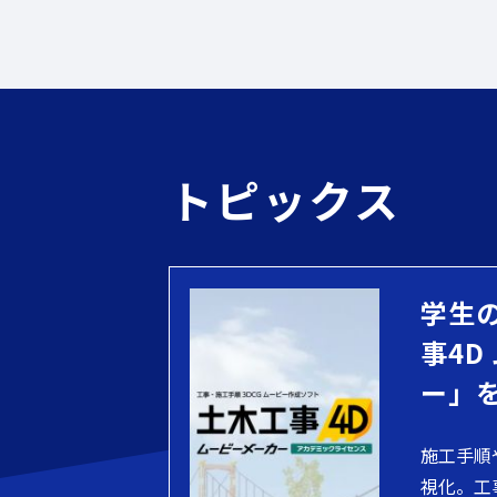
トピックス
学生
事4D
ー」
施工手順
視化。工