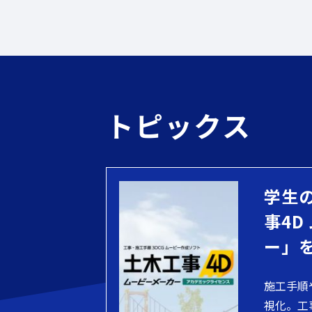
トピックス
学生
事4D
ー」
施工手順
視化。工