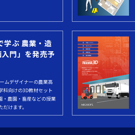
で学ぶ 農業・造
画入門」を発売予
ホームデザイナーの農業高
学科向けの3D教材セット
園・農園・畜産などの授業
ただけます。