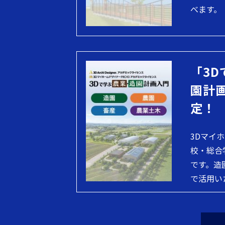
べます。
「3D
園計
定！
3Dマイ
校・総合
です。造
で活用い