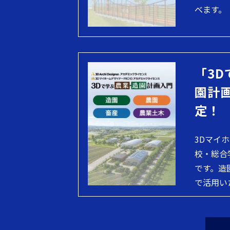
べます。
「3D
園計
定！
3Dマイ
校・総合
です。造
で活用い