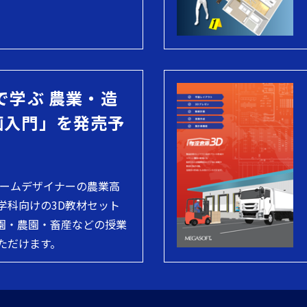
で学ぶ 農業・造
画入門」を発売予
ホームデザイナーの農業高
学科向けの3D教材セット
園・農園・畜産などの授業
ただけます。