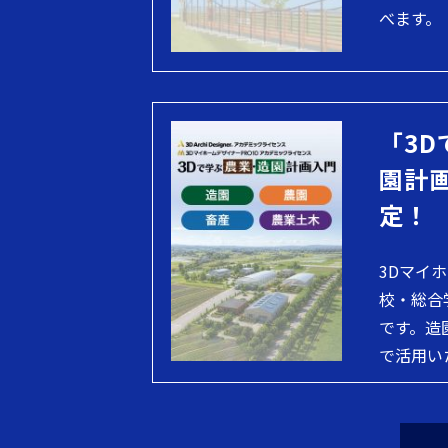
べます。
「3D
園計
定！
3Dマイ
校・総合
です。造
で活用い