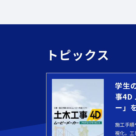
トピックス
学生
事4D
ー」
施工手順
視化。工