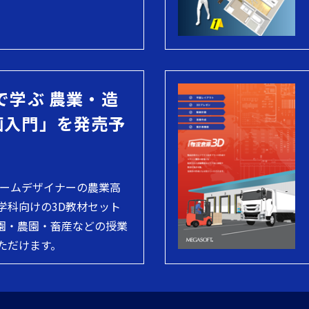
で学ぶ 農業・造
画入門」を発売予
ホームデザイナーの農業高
学科向けの3D教材セット
園・農園・畜産などの授業
ただけます。