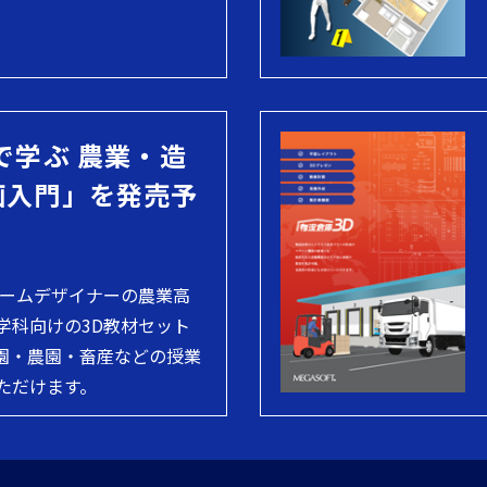
で学ぶ 農業・造
画入門」を発売予
ホームデザイナーの農業高
学科向けの3D教材セット
園・農園・畜産などの授業
ただけます。