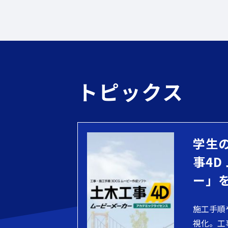
トピックス
学生
事4D
ー」
施工手順
視化。工