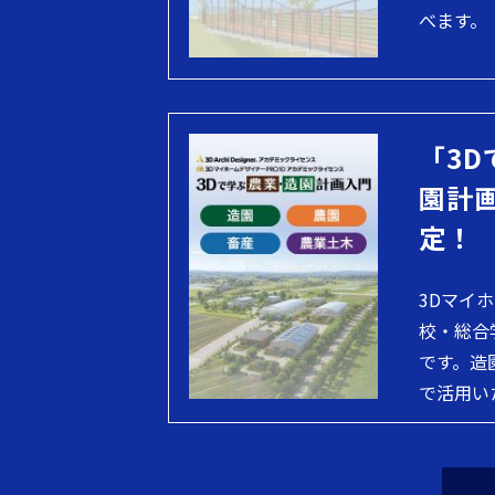
べます。
「3D
園計
定！
3Dマイ
校・総合
です。造
で活用い