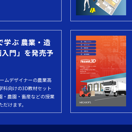
で学ぶ 農業・造
画入門」を発売予
ホームデザイナーの農業高
学科向けの3D教材セット
園・農園・畜産などの授業
ただけます。