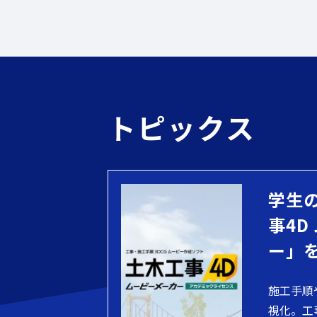
トピックス
学生
事4D
ー」
施工手順
視化。工