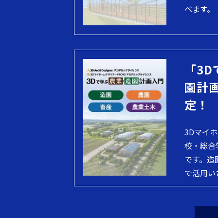
べます。
「3D
園計
定！
3Dマイ
校・総合
です。造
で活用い