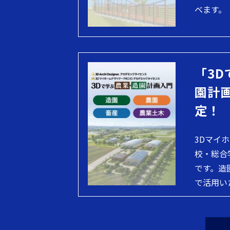
べます。
「3D
園計
定！
3Dマイ
校・総合
です。造
で活用い