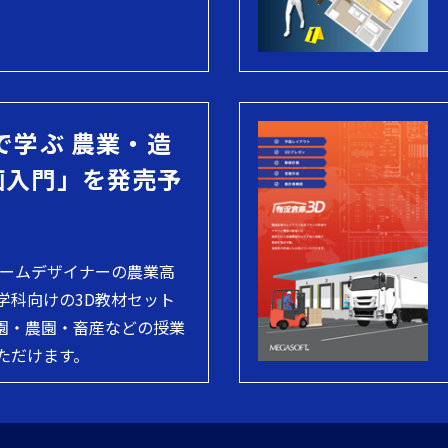
で学ぶ 農業・造
画入門」を発売予
ホームデザイナーの農業高
学科向けの3D教材セット
園・農園・畜産などの授業
ただけます。