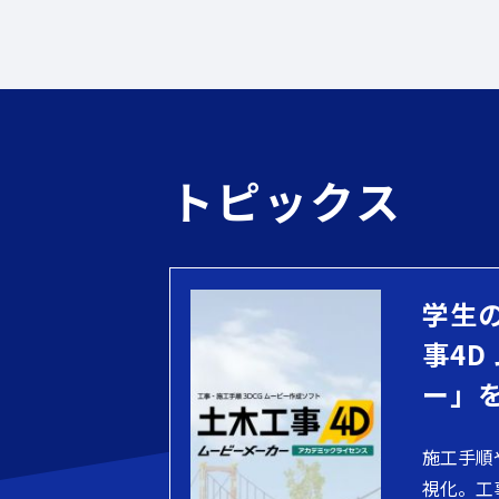
トピックス
学生
事4D
ー」
施工手順
視化。工