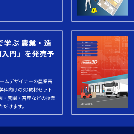
で学ぶ 農業・造
画入門」を発売予
ホームデザイナーの農業高
学科向けの3D教材セット
園・農園・畜産などの授業
ただけます。