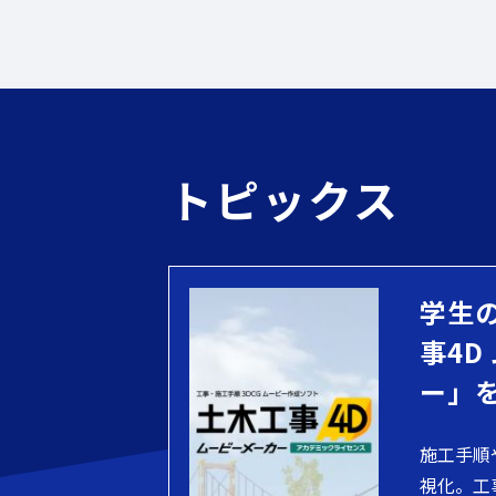
トピックス
学生
事4D
ー」
施工手順
視化。工